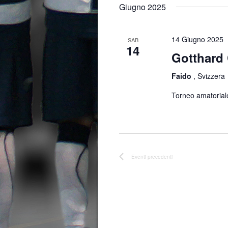
Giugno 2025
14 Giugno 2025
SAB
14
Gotthard
Faido
, Svizzera
Torneo amatorial
Eventi
precedenti