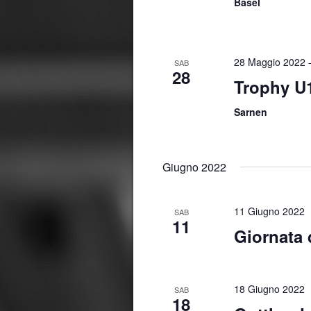
Basel
d
a
t
a
28 Maggio 2022
SAB
28
.
Trophy U
Sarnen
Giugno 2022
11 Giugno 2022
SAB
11
Giornata 
18 Giugno 2022
SAB
18