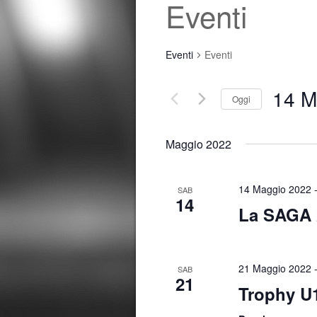
Eventi
Eventi
Eventi
14 M
Oggi
S
e
Maggio 2022
l
e
14 Maggio 2022
SAB
z
14
La SAGA 
i
o
n
21 Maggio 2022
a
SAB
21
l
Trophy U
a